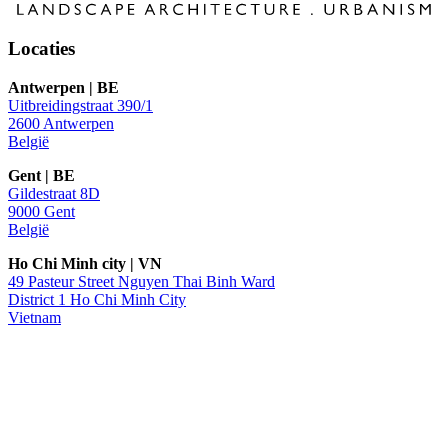
Locaties
Antwerpen
|
BE
Uitbreidingstraat 390/1
2600 Antwerpen
België
Gent
|
BE
Gildestraat 8D
9000 Gent
België
Ho Chi Minh city
|
VN
49 Pasteur Street Nguyen Thai Binh Ward
District 1 Ho Chi Minh City
Vietnam